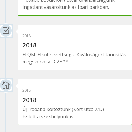
Tovább bővült Kert utcai kirendeltségünk.
Ingatlant vásároltunk az Ipari parkban.
Z
2018
2018
EFQM: Elkötelezettség a Kiválóságért tanusítás
megszerzése; C2E **

2018
2018
Új irodába költöztünk (Kert utca 7/D)
Ez lett a székhelyünk is.