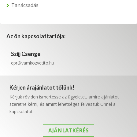
Tanácsadás
Az ön kapcsolattartója:
Szijj Csenge
epr@vamkozvetito.hu
Kérjen árajánlatot tőlünk!
Kérjük röviden ismertesse az ügyeletet, amire ajánlatot
szeretne kérni, és amint lehetséges felveszük Önnel a
kapcsolatot
AJÁNLATKÉRÉS